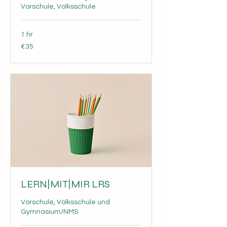
Vorschule, Volksschule
1 hr
35
€35
euros
LERN|MIT|MIR LRS
Vorschule, Volksschule und
Gymnasium/NMS