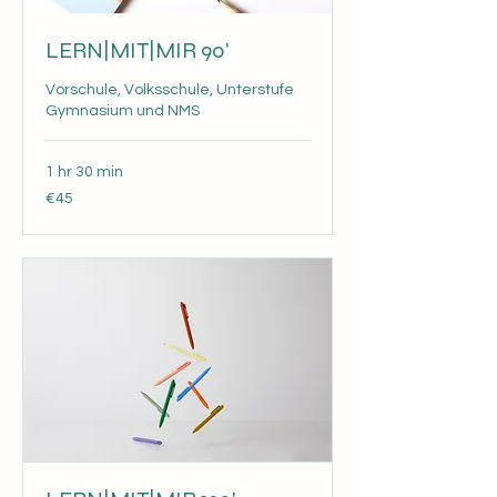
LERN|MIT|MIR 90'
Vorschule, Volksschule, Unterstufe
Gymnasium und NMS
1 hr 30 min
45
€45
euros