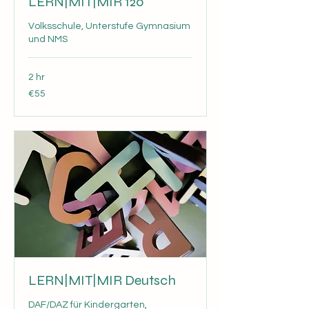
LERN|MIT|MIR 120'
Volksschule, Unterstufe Gymnasium
und NMS
2 hr
55
€55
euros
LERN|MIT|MIR Deutsch
DAF/DAZ für Kindergarten,