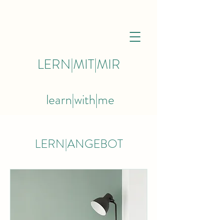
LERN|MIT|MIR
learn|with|me
LERN|ANGEBOT