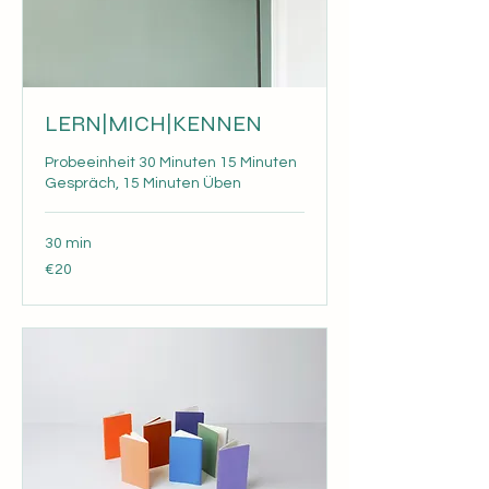
LERN|MICH|KENNEN
Probeeinheit 30 Minuten 15 Minuten
Gespräch, 15 Minuten Üben
30 min
20
€20
euros