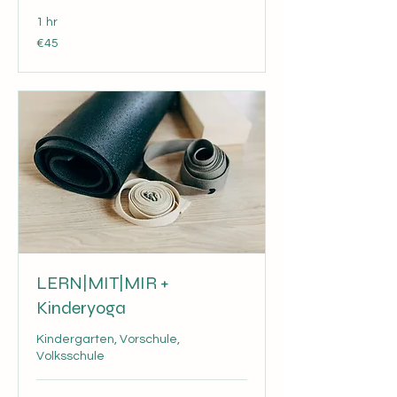
1 hr
45
€45
euros
LERN|MIT|MIR +
Kinderyoga
Kindergarten, Vorschule,
Volksschule