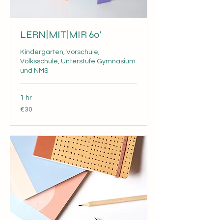
LERN|MIT|MIR 60'
Kindergarten, Vorschule,
Volksschule, Unterstufe Gymnasium
und NMS
1 hr
30
€30
euros