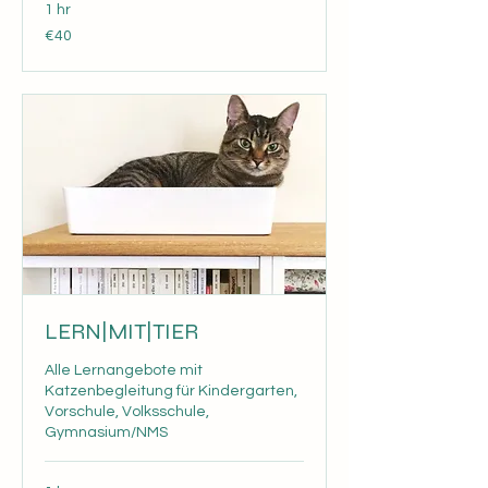
1 hr
40
€40
euros
LERN|MIT|TIER
Alle Lernangebote mit
Katzenbegleitung für Kindergarten,
Vorschule, Volksschule,
Gymnasium/NMS